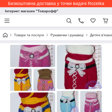
Безкоштовна доставка у точки видачі Rozetka
Інтернет магазин "Товарофф"
Товари та послуги
Рукавички і рукавиці
Дитячі в'язан