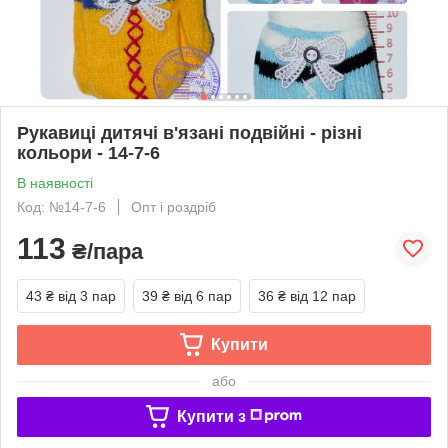
Рукавиці дитячі в'язані подвійні - різні
кольори - 14-7-6
В наявності
Код: №14-7-6
Опт і роздріб
113
₴/пара
43 ₴
від 3 пар
39 ₴
від 6 пар
36 ₴
від 12 пар
Купити
або
Купити з