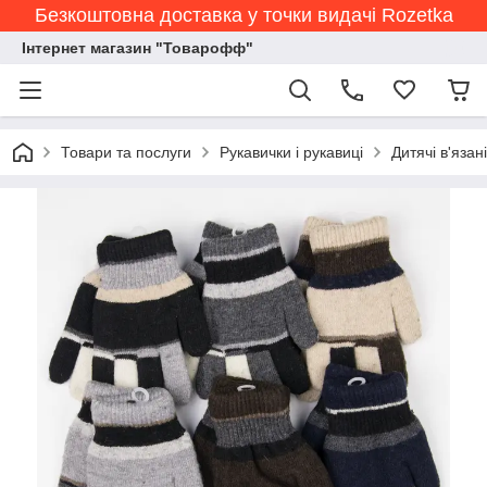
Безкоштовна доставка у точки видачі Rozetka
Інтернет магазин "Товарофф"
Товари та послуги
Рукавички і рукавиці
Дитячі в'язан