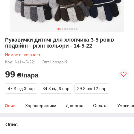
Рукавички дитячі для хлопчика 3-5 років
подвійні - різні кольори - 14-5-22
Немає в наявності
Код: №14-5-22
Опт і роздріб
99
₴/пара
47 ₴
від 3 пар
34 ₴
від 6 пар
29 ₴
від 12 пар
Опис
Характеристики
Доставка
Оплата
Умови п
Опис