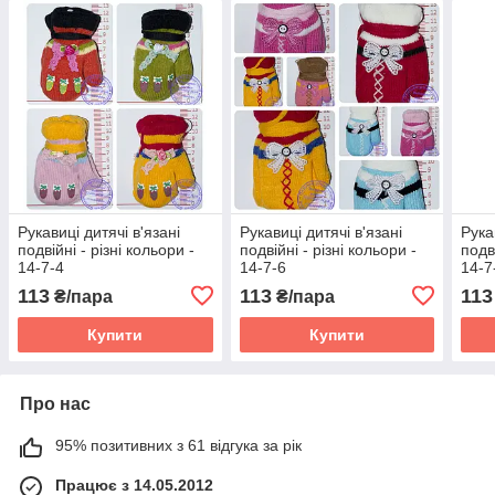
Рукавиці дитячі в'язані
Рукавиці дитячі в'язані
Рука
подвійні - різні кольори -
подвійні - різні кольори -
подв
14-7-4
14-7-6
14-7
113
113
113
₴/пара
₴/пара
Купити
Купити
Про нас
95% позитивних з 61 відгука за рік
Працює з 14.05.2012