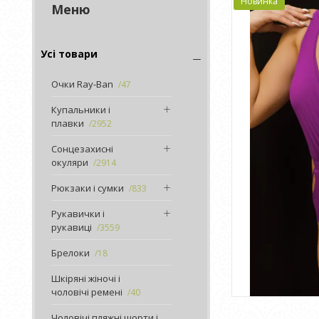
Новинка
Усі товари
Очки Ray-Ban
47
Купальники і
плавки
2952
Сонцезахисні
окуляри
2914
Рюкзаки і сумки
833
Рукавички і
рукавиці
3559
Брелоки
18
Шкіряні жіночі і
чоловічі ремені
40
Чоловічі пляжні шорти і