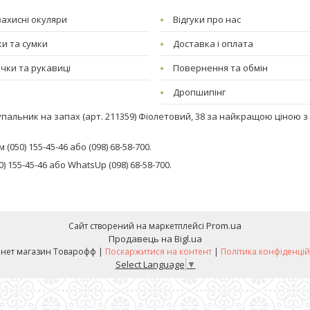
ахисні окуляри
Відгуки про нас
и та сумки
Доставка і оплата
чки та рукавиці
Повернення та обмін
Дропшипінг
пальник на запах (арт. 211359) Фіолетовий, 38 за найкращою ціною з 
050) 155-45-46 або (098) 68-58-700.
 155-45-46 або WhatsUp (098) 68-58-700.
Prom.ua
Сайт створений на маркетплейсі
Продавець на Bigl.ua
Інтернет магазин Товарофф |
Поскаржитися на контент
|
Політика конфіденцій
Select Language
▼