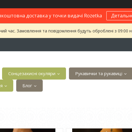
зкоштовна доставка у точки видачі Rozetka
Детальн
чий час. Замовлення та повідомлення будуть оброблені з 09:00 
Сонцезахисні окуляри
Рукавички та рукавиці
ія
Блог