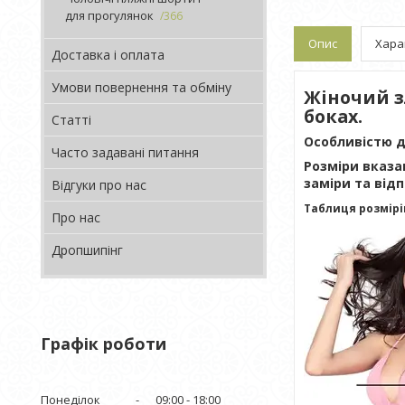
для прогулянок
366
Опис
Хара
Доставка і оплата
Умови повернення та обміну
Жіночий з
боках.
Статті
Особливістю да
Часто задавані питання
Розміри вказа
заміри та відп
Відгуки про нас
Таблиця розмірів
Про нас
Дропшипінг
Графік роботи
Понеділок
09:00
18:00