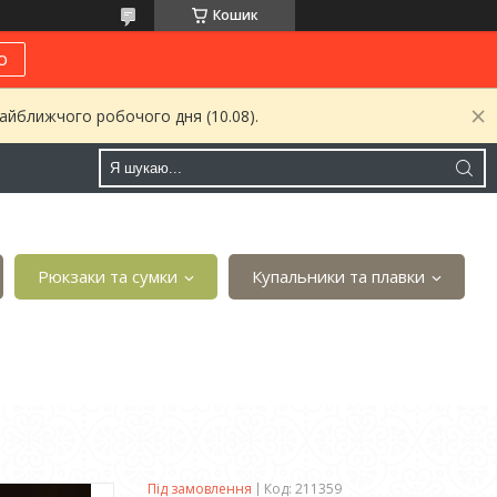
Кошик
о
найближчого робочого дня (10.08).
Рюкзаки та сумки
Купальники та плавки
Під замовлення
Код:
211359