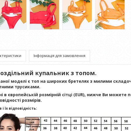
ктеристики
Інформація для замовлення
оздільний купальник з топом.
аної моделі є топ на широких бретелях з милими складо
атними трусиками.
ні в європейській розмірній сітці (EUR), нижче Ви можете
овідності розмірів.
 і їх відповідність: