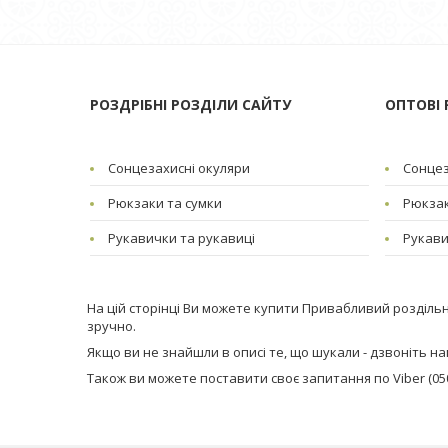
РОЗДРІБНІ РОЗДІЛИ САЙТУ
ОПТОВІ 
Сонцезахисні окуляри
Сонцез
Рюкзаки та сумки
Рюкзак
Рукавички та рукавиці
Рукави
На цій сторінці Ви можете купити Привабливий роздільн
зручно.
Якщо ви не знайшли в описі те, що шукали - дзвоніть нам (
Також ви можете поставити своє запитання по Viber (050)