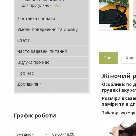
для прогулянок
366
Доставка і оплата
Умови повернення та обміну
Статті
Часто задавані питання
Опис
Хара
Відгуки про нас
Про нас
Жіночий р
Дропшипінг
Особливістю д
грудях і акур
Розміри вказа
заміри та відп
Таблиця розмірів
Графік роботи
Понеділок
09:00
18:00