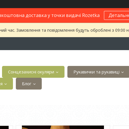
зкоштовна доставка у точки видачі Rozetka
Детальн
чий час. Замовлення та повідомлення будуть оброблені з 09:00 
Сонцезахисні окуляри
Рукавички та рукавиці
ія
Блог