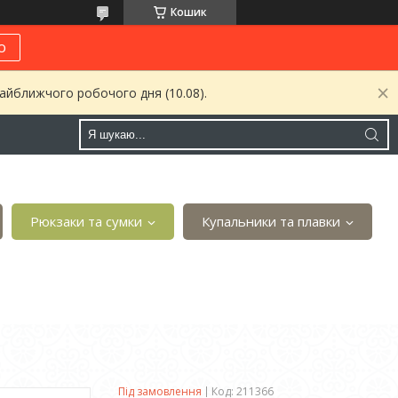
Кошик
о
найближчого робочого дня (10.08).
Рюкзаки та сумки
Купальники та плавки
Під замовлення
Код:
211366