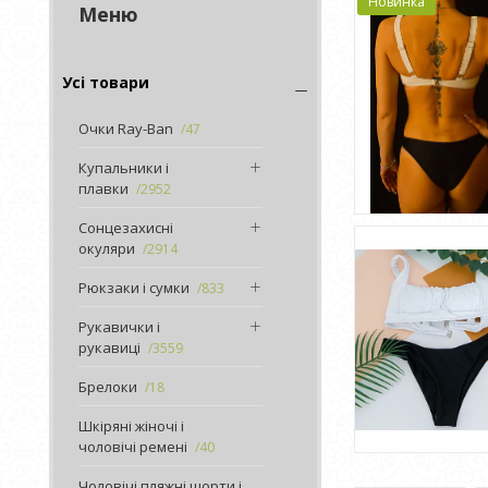
Новинка
Усі товари
Очки Ray-Ban
47
Купальники і
плавки
2952
Сонцезахисні
окуляри
2914
Рюкзаки і сумки
833
Рукавички і
рукавиці
3559
Брелоки
18
Шкіряні жіночі і
чоловічі ремені
40
Чоловічі пляжні шорти і