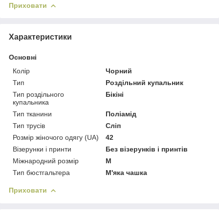
Приховати
Характеристики
Основні
Колір
Чорний
Тип
Роздільний купальник
Тип роздільного
Бікіні
купальника
Тип тканини
Поліамід
Тип трусів
Сліп
Розмір жіночого одягу (UA)
42
Візерунки і принти
Без візерунків і принтів
Міжнародний розмір
M
Тип бюстгальтера
М'яка чашка
Приховати