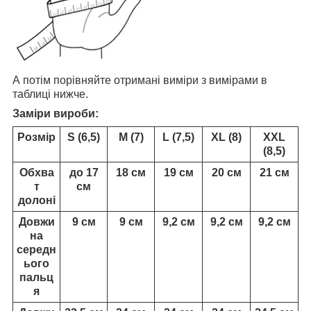
А потім порівняйте отримані виміри з вимірами в
таблиці нижче.
Заміри вироби:
Розмір
S (6,5)
M (7)
L (7,5)
XL (8)
XXL
(8,5)
Обхва
до 17
18 см
19 см
20 см
21 см
т
см
долоні
Довжи
9 см
9 см
9,2 см
9,2 см
9,2 см
на
середн
ього
пальц
я