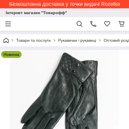
Безкоштовна доставка у точки видачі Rozetka
Інтернет магазин "Товарофф"
Товари та послуги
Рукавички і рукавиці
Оптовий розд
Новинка