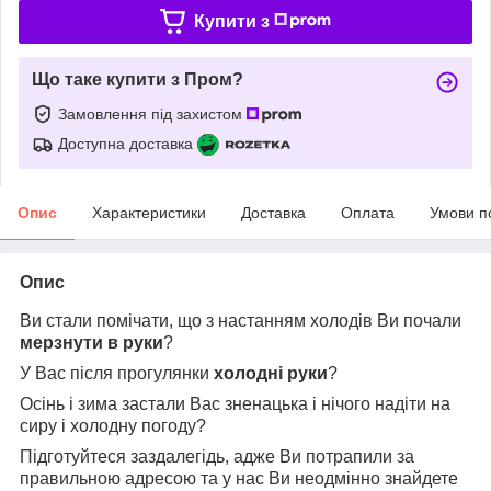
Купити з
Що таке купити з Пром?
Замовлення під захистом
Доступна доставка
Опис
Характеристики
Доставка
Оплата
Умови п
Опис
Ви стали помічати, що з настанням холодів Ви почали
мерзнути в руки
?
У Вас після прогулянки
холодні руки
?
Осінь і зима застали Вас зненацька і нічого надіти на
сиру і холодну погоду?
Підготуйтеся заздалегідь, адже Ви потрапили за
правильною адресою та у нас Ви неодмінно знайдете