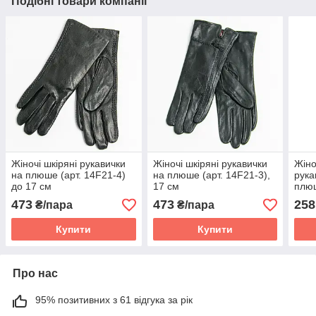
Подібні товари компанії
Жіночі шкіряні рукавички
Жіночі шкіряні рукавички
Жіно
на плюше (арт. 14F21-4)
на плюше (арт. 14F21-3),
рука
до 17 см
17 см
плюш
беже
473
473
258
₴/пара
₴/пара
Купити
Купити
Про нас
95% позитивних з 61 відгука за рік