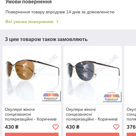
Умови повернення
Повернення товару впродовж 14 днів за домовленістю
Всі умови повернення
З цим товаром також замовляють
Окуляри жіночі
Окуляри жіночі
Окул
сонцезахисні
сонцезахисні
сонц
поляризаційні - Коричневі
поляризаційні - Коричневі
поля
(коричнева лінза) - 015194
(чорна лінза) - 015194
- 15
430
430
376
₴
₴