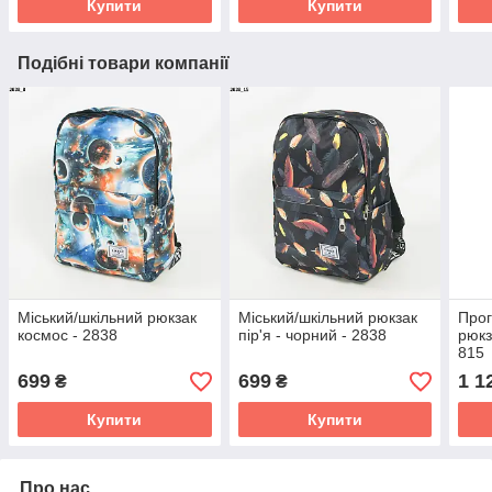
Купити
Купити
Подібні товари компанії
Міський/шкільний рюкзак
Міський/шкільний рюкзак
Прог
космос - 2838
пір'я - чорний - 2838
рюкз
815
699
699
1 1
₴
₴
Купити
Купити
Про нас