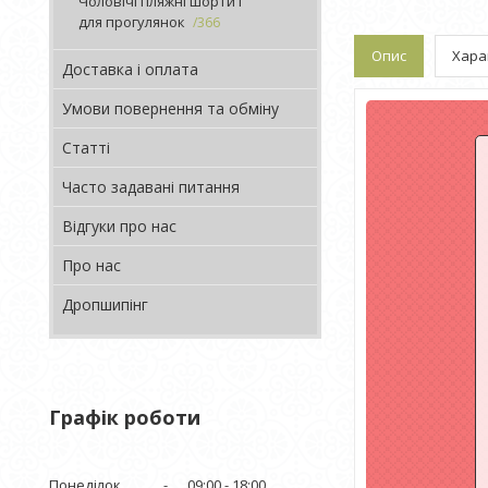
Чоловічі пляжні шорти і
для прогулянок
366
Опис
Хара
Доставка і оплата
Умови повернення та обміну
Статті
Часто задавані питання
Відгуки про нас
Про нас
Дропшипінг
Графік роботи
Понеділок
09:00
18:00