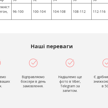
ужніст
егон,
96-100
100-104
104-108
108-112
112-116
Наші переваги
аємо
Відправляємо
Надішлемо ще
Є дрібни
 ваших
боксери в день
фото в Viber,
знижкою
х.
замовлення.
Telegram за
в 5
запитом.