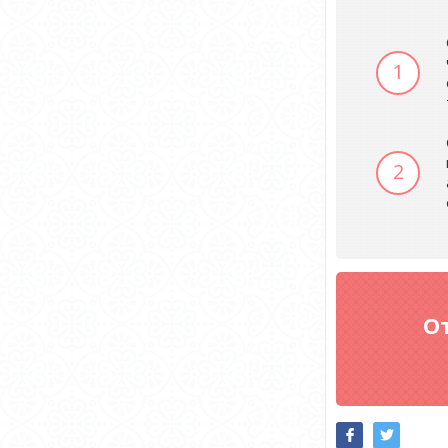
1
2
О