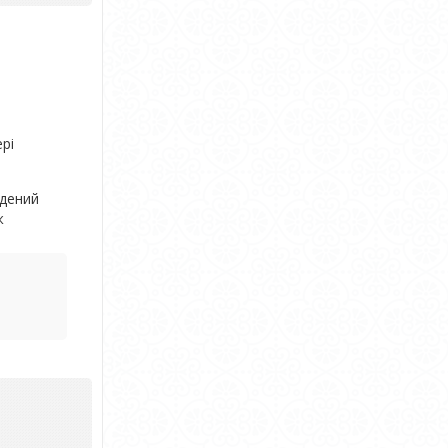
рі
дений
ж