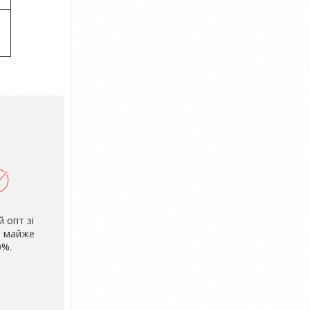
й опт зі
 майже
0%.