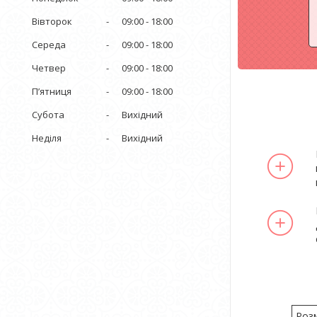
Вівторок
09:00
18:00
Середа
09:00
18:00
Четвер
09:00
18:00
Пʼятниця
09:00
18:00
Субота
Вихідний
Неділя
Вихідний
Роз