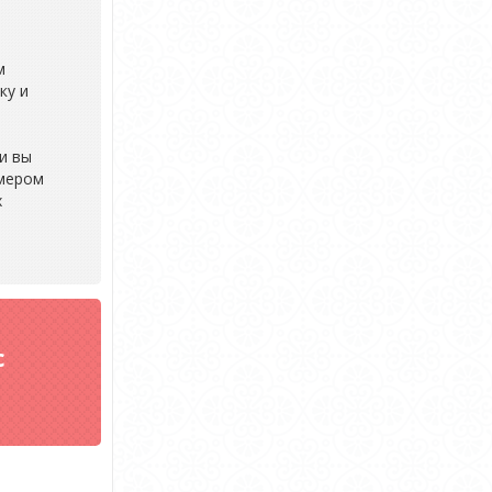
м
ку и
и вы
мером
х
с