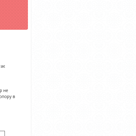
гає
р не
опору в