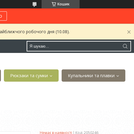
Кошик
о
найближчого робочого дня (10.08).
Рюкзаки та сумки
Купальники та плавки
Немає в наявності
Код:
2050246