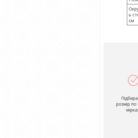
Окр
ь ст
см
Підбир
розмір по
мірка