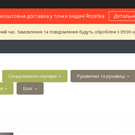
зкоштовна доставка у точки видачі Rozetka
Детальн
чий час. Замовлення та повідомлення будуть оброблені з 09:00 
Сонцезахисні окуляри
Рукавички та рукавиці
ія
Блог