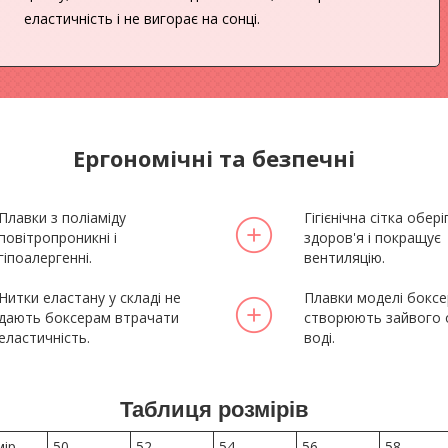
еластичність і не вигорає на сонці.
Ергономічні та безпечні
Плавки з поліаміду
Гігієнічна сітка обері
повітропроникні і
здоров'я і покращує
гіпоалергенні.
вентиляцію.
Нитки еластану у складі не
Плавки моделі боксе
дають боксерам втрачати
створюють зайвого 
еластичність.
воді.
Таблиця розмірів
мір
50
52
54
56
58