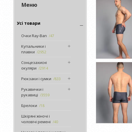
Усі товари
Очки Ray-Ban
47
Купальники і
плавки
2952
Сонцезахисні
окуляри
2914
Рюкзаки і сумки
833
Рукавички і
рукавиці
3559
Брелоки
18
Шкіряні жіночі і
чоловічі ремені
40