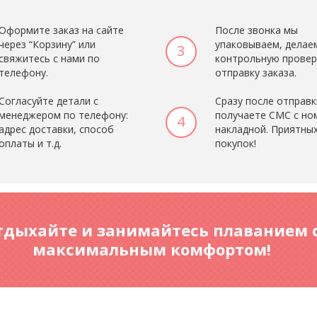
Оформите заказ на сайте
После звонка мы
через “Корзину” или
упаковываем, делае
3
свяжитесь с нами по
контрольную провер
телефону.
отправку заказа.
Согласуйте детали с
Сразу после отправк
менеджером по телефону:
получаете СМС с но
4
адрес доставки, способ
накладной. Приятны
оплаты и т.д.
покупок!
тдыхайте и занимайтесь плаванием 
максимальным комфортом!