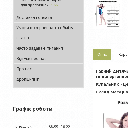
для прогулянок
366
Доставка і оплата
Умови повернення та обміну
Статті
Часто задавані питання
Опис
Хара
Відгуки про нас
Про нас
Гарний дитяч
гіпоалергенно
Дропшипінг
Купальник - ц
Склад матеріал
Графік роботи
Понеділок
09:00
18:00