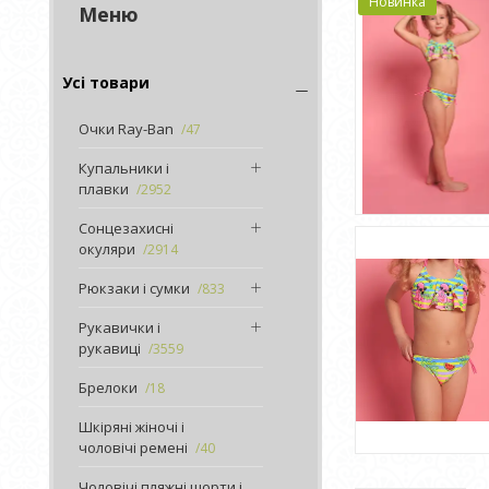
Новинка
Усі товари
Очки Ray-Ban
47
Купальники і
плавки
2952
Сонцезахисні
окуляри
2914
Рюкзаки і сумки
833
Рукавички і
рукавиці
3559
Брелоки
18
Шкіряні жіночі і
чоловічі ремені
40
Чоловічі пляжні шорти і