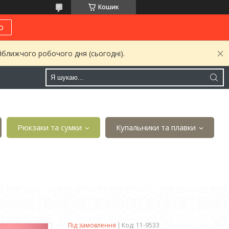
Кошик
о
йближчого робочого дня (сьогодні).
Рюкзаки та сумки
Купальники та плавки
Під замовлення
Код:
11-9533