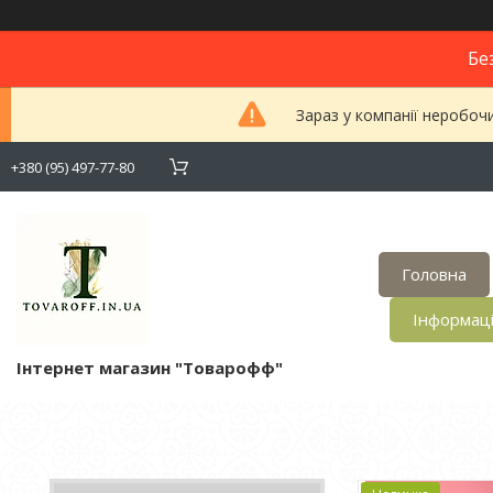
Бе
Зараз у компанії неробоч
+380 (95) 497-77-80
Головна
Інформац
Інтернет магазин "Товарофф"