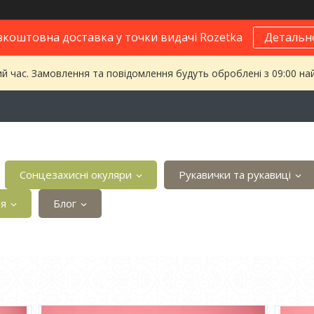
зкоштовна доставка у точки видачі Rozetka
Детальн
ий час. Замовлення та повідомлення будуть оброблені з 09:00 на
Сонцезахисні окуляри
Рукавички та рукавиці
ія
Блог