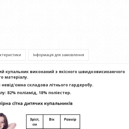
ктеристики
Інформація для замовлення
ий купальник виконаний з якісного швидковисихаючого
го матеріалу.
е невід'ємна складова літнього гардеробу.
у: 82% поліамід, 18% поліестер.