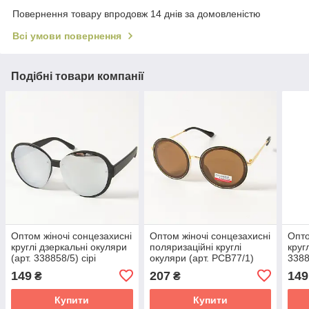
Повернення товару впродовж 14 днів за домовленістю
Всі умови повернення
Подібні товари компанії
Оптом жіночі сонцезахисні
Оптом жіночі сонцезахисні
Опто
круглі дзеркальні окуляри
поляризаційні круглі
круг
(арт. 338858/5) сірі
окуляри (арт. PCB77/1)
3388
коричневі
149
207
149
₴
₴
Купити
Купити