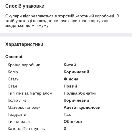
Спосіб упаковки
Окуляри відправляються в жорсткій картонній коробочці. В
такій упаковці пошкодження очок при транспортуванні
зводиться до мінімуму.
Характеристики
Основні
Країна виробник
Китай
Колір
Коричневий
Стать
Жіноча
Стан
Новий
Тип лінз за матеріалом
Полікарбонатні
Колір лінз
Коричневий
Матеріал оправи
Ацетат целюлози
Градієнти
Так
Тип оправи
Обідкові
Категорії та ступінь
3