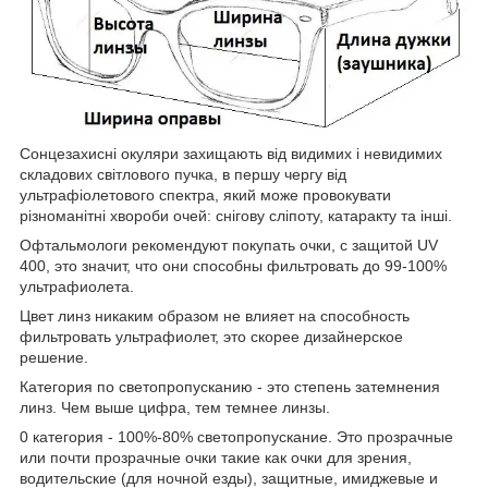
Сонцезахисні окуляри захищають від видимих і невидимих
складових світлового пучка, в першу чергу від
ультрафіолетового спектра, який може провокувати
різноманітні хвороби очей: снігову сліпоту, катаракту та інші.
Офтальмологи рекомендуют покупать очки, с защитой UV
400, это значит, что они способны фильтровать до 99-100%
ультрафиолета.
Цвет линз никаким образом не влияет на способность
фильтровать ультрафиолет, это скорее дизайнерское
решение.
Категория по светопропусканию - это степень затемнения
линз. Чем выше цифра, тем темнее линзы.
0 категория - 100%-80% светопропускание. Это прозрачные
или почти прозрачные очки такие как очки для зрения,
водительские (для ночной езды), защитные, имиджевые и