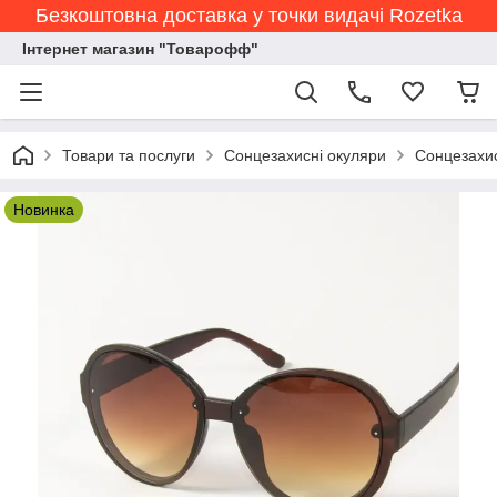
Безкоштовна доставка у точки видачі Rozetka
Інтернет магазин "Товарофф"
Товари та послуги
Сонцезахисні окуляри
Сонцезахис
Новинка