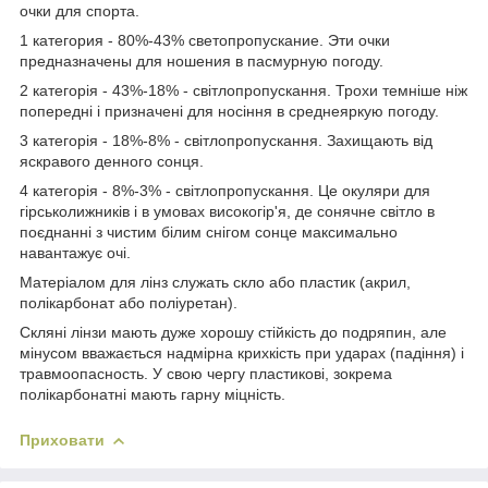
очки для спорта.
1 категория - 80%-43% светопропускание. Эти очки
предназначены для ношения в пасмурную погоду.
2 категорія - 43%-18% - світлопропускання. Трохи темніше ніж
попередні і призначені для носіння в среднеяркую погоду.
3 категорія - 18%-8% - світлопропускання. Захищають від
яскравого денного сонця.
4 категорія - 8%-3% - світлопропускання. Це окуляри для
гірськолижників і в умовах високогір'я, де сонячне світло в
поєднанні з чистим білим снігом сонце максимально
навантажує очі.
Матеріалом для лінз служать скло або пластик (акрил,
полікарбонат або поліуретан).
Скляні лінзи мають дуже хорошу стійкість до подряпин, але
мінусом вважається надмірна крихкість при ударах (падіння) і
травмоопасность. У свою чергу пластикові, зокрема
полікарбонатні мають гарну міцність.
Приховати