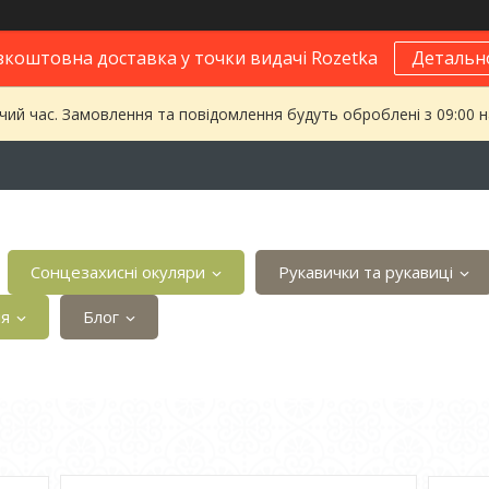
зкоштовна доставка у точки видачі Rozetka
Детальн
чий час. Замовлення та повідомлення будуть оброблені з 09:00 
Сонцезахисні окуляри
Рукавички та рукавиці
ія
Блог