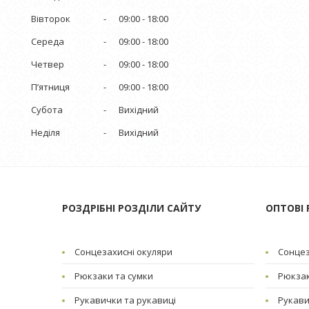
Вівторок
09:00
18:00
Середа
09:00
18:00
Четвер
09:00
18:00
Пʼятниця
09:00
18:00
Субота
Вихідний
Неділя
Вихідний
РОЗДРІБНІ РОЗДІЛИ САЙТУ
ОПТОВІ 
Сонцезахисні окуляри
Сонцез
Рюкзаки та сумки
Рюкзак
Рукавички та рукавиці
Рукави