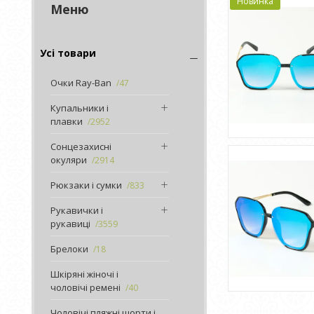
Новинка
Усі товари
Очки Ray-Ban
47
Купальники і
плавки
2952
Сонцезахисні
окуляри
2914
Рюкзаки і сумки
833
Рукавички і
рукавиці
3559
Брелоки
18
Шкіряні жіночі і
чоловічі ремені
40
Чоловічі пляжні шорти і