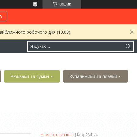
Кошик
о
найближчого робочого дня (10.08).
Рюкзаки та сумки
Купальники та плавки
Немає в наявності
Код:
2341/4