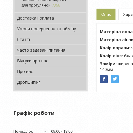
для прогулянок
366
Опис
Хара
Доставка і оплата
Умови повернення та обміну
Матеріал опр
Статті
Матеріал лінзи
Колір оправи
:
Часто задавані питання
Колір лінз:
блак
Відгуки про нас
Заміри:
ширина 
140мм
Про нас
Дропшипінг
Графік роботи
Понеділок
09:00
18:00