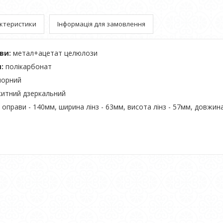
ктеристики
Інформація для замовлення
ави:
метал+ацетат целюлози
:
полікарбонат
 чорний
итний дзеркальний
оправи - 140мм, ширина лінз - 63мм, висота лінз - 57мм, довжин