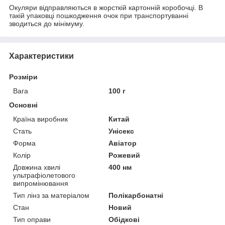
Окуляри відправляються в жорсткій картонній коробочці. В
такій упаковці пошкодження очок при транспортуванні
зводиться до мінімуму.
Характеристики
Розміри
Вага
100 г
Основні
Країна виробник
Китай
Стать
Унісекс
Форма
Авіатор
Колір
Рожевий
Довжина хвилі
400 нм
ультрафіолетового
випромінювання
Тип лінз за матеріалом
Полікарбонатні
Стан
Новий
Тип оправи
Обідкові