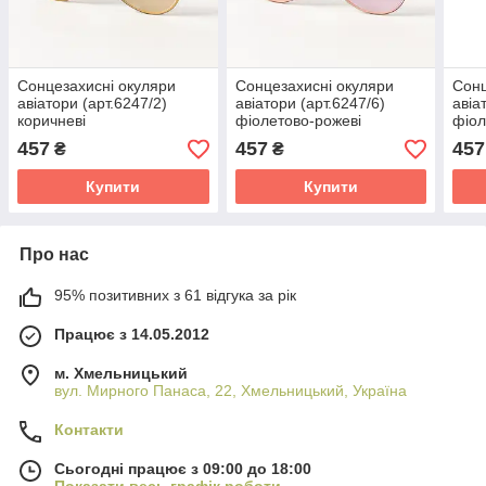
Сонцезахисні окуляри
Сонцезахисні окуляри
Сонц
авіатори (арт.6247/2)
авіатори (арт.6247/6)
авіа
коричневі
фіолетово-рожеві
фіол
457
457
457
₴
₴
Купити
Купити
Про нас
95% позитивних з 61 відгука за рік
Працює з 14.05.2012
м. Хмельницький
вул. Мирного Панаса, 22, Хмельницький, Україна
Контакти
Сьогодні працює з 09:00 до 18:00