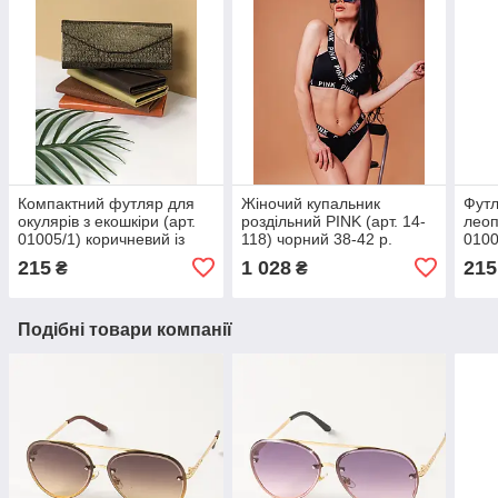
Компактний футляр для
Жіночий купальник
Футл
окулярів з екошкіри (арт.
роздільний PINK (арт. 14-
леоп
01005/1) коричневий із
118) чорний 38-42 р.
0100
золотим візерунком
215
1 028
215
₴
₴
Подібні товари компанії