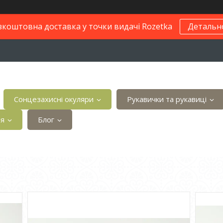
зкоштовна доставка у точки видачі Rozetka
Детальн
Сонцезахисні окуляри
Рукавички та рукавиці
ія
Блог