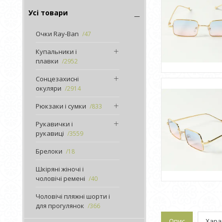
Усі товари
Очки Ray-Ban
47
Купальники і
плавки
2952
Сонцезахисні
окуляри
2914
Рюкзаки і сумки
833
Рукавички і
рукавиці
3559
Брелоки
18
Шкіряні жіночі і
чоловічі ремені
40
Чоловічі пляжні шорти і
для прогулянок
366
Опис
Хара