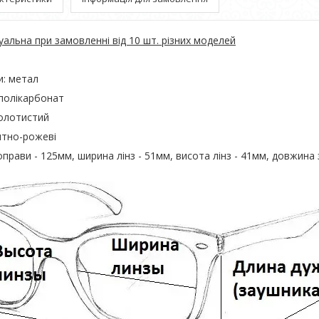
уальна при замовленні від 10 шт. різних моделей
и: метал
 полікарбонат
золотистий
китно-рожеві
оправи - 125мм, ширина лінз - 51мм, висота лінз - 41мм, довжина