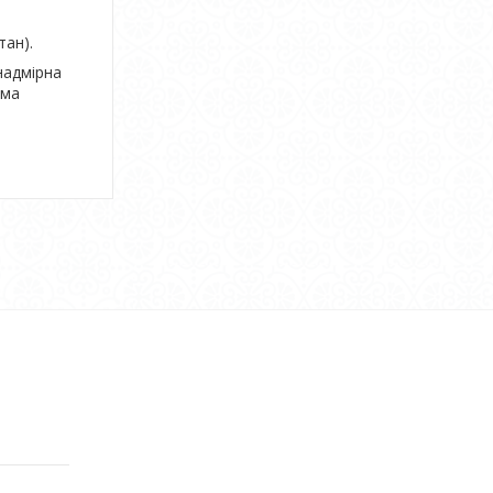
тан).
надмірна
ема