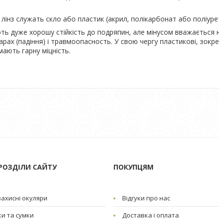
лінз служать скло або пластик (акрил, полікарбонат або поліуре
ють дуже хорошу стійкість до подряпин, але мінусом вважається 
дарах (падіння) і травмоопасность. У свою чергу пластикові, зокр
мають гарну міцність.
РОЗДІЛИ САЙТУ
ПОКУПЦЯМ
ахисні окуляри
Відгуки про нас
и та сумки
Доставка і оплата