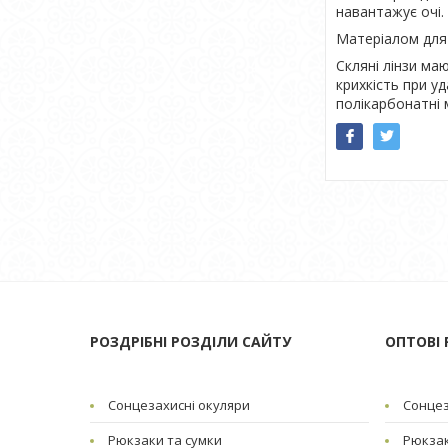
навантажує очі.
Матеріалом для 
Скляні лінзи ма
крихкість при у
полікарбонатні 
РОЗДРІБНІ РОЗДІЛИ САЙТУ
ОПТОВІ 
Сонцезахисні окуляри
Сонцез
Рюкзаки та сумки
Рюкзак