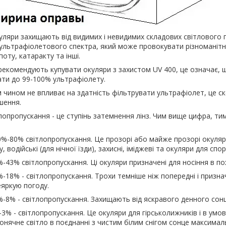
уляри захищають від видимих і невидимих складових світлового п
 ультрафіолетового спектра, який може провокувати різноманітн
іпоту, катаракту та інші.
екомендують купувати окуляри з захистом UV 400, це означає, 
ати до 99-100% ультрафіолету.
им чином не впливає на здатність фільтрувати ультрафіолет, це с
шення.
тлопропускання - це ступінь затемнення лінз. Чим вище цифра, ти
00%-80% світлопропускання. Це прозорі або майже прозорі окуляри
, водійські (для нічної їзди), захисні, іміджеві та окуляри для спор
0%-43% світлопропускання. Ці окуляри призначені для носіння в по
3%-18% - світлопропускання. Трохи темніше ніж попередні і призна
еяркую погоду.
8%-8% - світлопропускання. Захищають від яскравого денного сонц
%-3% - світлопропускання. Це окуляри для гірськолижників і в умо
 сонячне світло в поєднанні з чистим білим снігом сонце максима