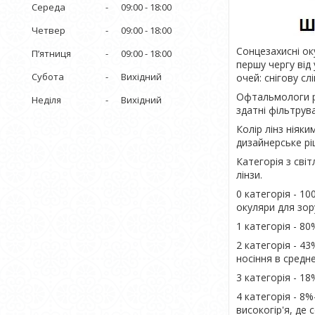
Середа
09:00
18:00
Четвер
09:00
18:00
Сонцезахисні ок
Пʼятниця
09:00
18:00
першу чергу від
Субота
Вихідний
очей: снігову сл
Офтальмологи р
Неділя
Вихідний
здатні фільтрув
Колір лінз ніяк
дизайнерське рі
Категорія з сві
лінзи.
0 категорія - 1
окуляри для зору
1 категорія - 8
2 категорія - 4
носіння в средн
3 категорія - 1
4 категорія - 8
високогір'я, де