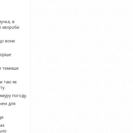
учка, в
і хвороби
що вони
коріше
м темніше
 такі як
ту.
хмуру погоду.
чені для
я.
вах
льно