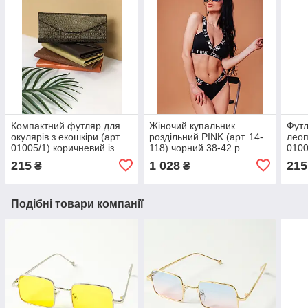
Компактний футляр для
Жіночий купальник
Футл
окулярів з екошкіри (арт.
роздільний PINK (арт. 14-
леоп
01005/1) коричневий із
118) чорний 38-42 р.
0100
золотим візерунком
215
1 028
215
₴
₴
Подібні товари компанії