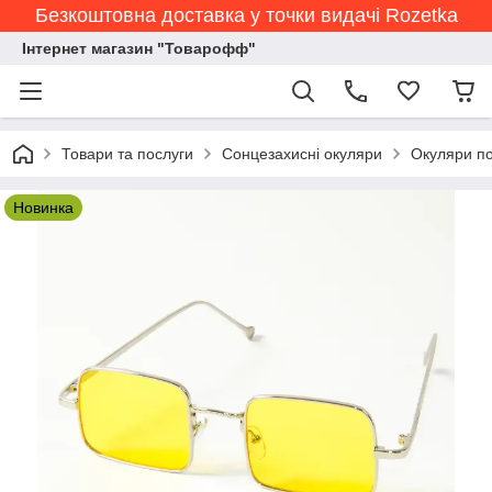
Безкоштовна доставка у точки видачі Rozetka
Інтернет магазин "Товарофф"
Товари та послуги
Сонцезахисні окуляри
Окуляри по
Новинка