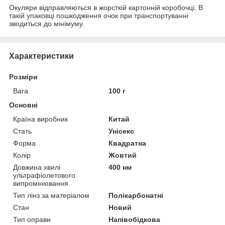
Окуляри відправляються в жорсткій картонній коробочці. В
такій упаковці пошкодження очок при транспортуванні
зводиться до мінімуму.
Характеристики
Розміри
Вага
100 г
Основні
Країна виробник
Китай
Стать
Унісекс
Форма
Квадратна
Колір
Жовтий
Довжина хвилі
400 нм
ультрафіолетового
випромінювання
Тип лінз за матеріалом
Полікарбонатні
Стан
Новий
Тип оправи
Напівобідкова