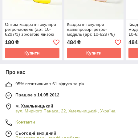
Оптом квадратні окуляри
Квадратні окуляри
Квад
ретро-модель (арт. 10-
напівпрозорі ретро-
моде
6297/3) з жовтою лінзою
модель (арт. 10-6297/6)
10-6
блакитно-рожеві
180
484
484
₴
₴
Купити
Купити
Про нас
95% позитивних з 61 відгука за рік
Працює з 14.05.2012
м. Хмельницький
вул. Мирного Панаса, 22, Хмельницький, Україна
Контакти
Сьогодні вихідний