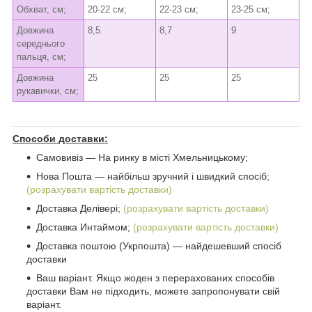
Обхват, см;
20-22 см;
22-23 см;
23-25 см;
Довжина
8,5
8,7
9
середнього
пальця, см;
Довжина
25
25
25
рукавички, см;
Способи доставки:
Самовивіз ― На ринку в місті Хмельницькому;
Нова Пошта ― найбільш зручний і швидкий спосіб;
(розрахувати вартість доставки)
Доставка Делівері;
(розрахувати вартість доставки)
Доставка Интаймом;
(розрахувати вартість доставки)
Доставка поштою (Укрпошта) ― найдешевший спосіб
доставки
Ваш варіант. Якщо жоден з перерахованих способів
доставки Вам не підходить, можете запропонувати свій
варіант.