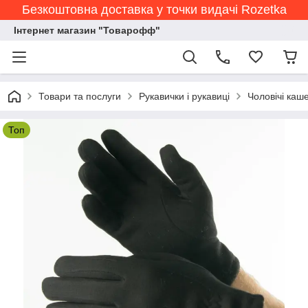
Безкоштовна доставка у точки видачі Rozetka
Інтернет магазин "Товарофф"
Товари та послуги
Рукавички і рукавиці
Чоловічі каше
Топ