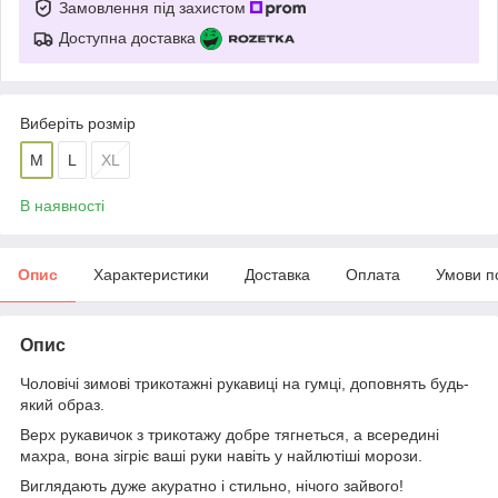
Замовлення під захистом
Доступна доставка
Виберіть розмір
M
L
XL
В наявності
Опис
Характеристики
Доставка
Оплата
Умови п
Опис
Чоловічі зимові трикотажні рукавиці на гумці, доповнять будь-
який образ.
Верх рукавичок з трикотажу добре тягнеться, а всередині
махра, вона зігріє ваші руки навіть у найлютіші морози.
Виглядають дуже акуратно і стильно, нічого зайвого!