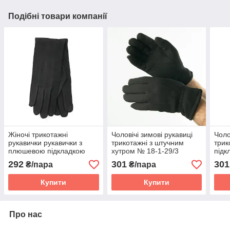
Подібні товари компанії
Жіночі трикотажні
Чоловічі зимові рукавиці
Чоло
рукавички рукавички з
трикотажні з штучним
трик
плюшевою підкладкою
хутром № 18-1-29/3
підк
(арт. 23-1-53) 6.5"
292
301
301
₴/пара
₴/пара
Купити
Купити
Про нас