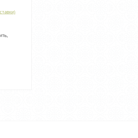
ставки)
ить,