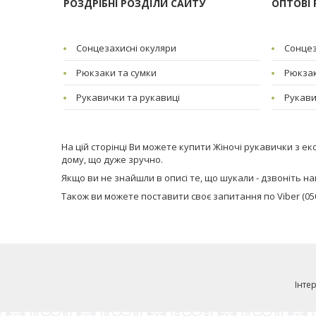
РОЗДРІБНІ РОЗДІЛИ САЙТУ
ОПТОВІ 
Сонцезахисні окуляри
Сонцез
Рюкзаки та сумки
Рюкзак
Рукавички та рукавиці
Рукави
На цій сторінці Ви можете купити Жіночі рукавички з е
дому, що дуже зручно.
Якщо ви не знайшли в описі те, що шукали - дзвоніть нам (
Також ви можете поставити своє запитання по Viber (050)