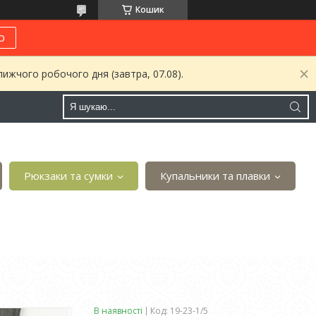
Кошик
о
ижчого робочого дня (завтра, 07.08).
Рюкзаки та сумки
Купальники та плавки
В наявності
Код:
19-23-1/5