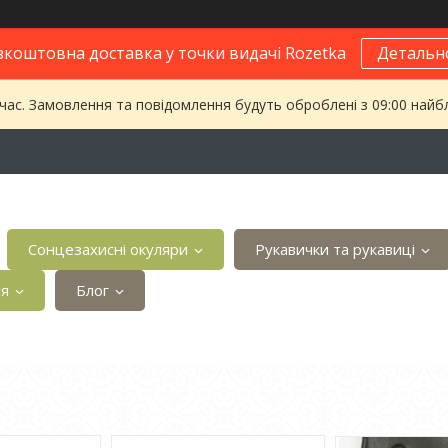
зкоштовна доставка у точки видачі Rozetka
Детальн
 час. Замовлення та повідомлення будуть оброблені з 09:00 найбл
Сонцезахисні окуляри
Рукавички та рукавиці
ія
Блог