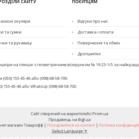
РОЗДІЛИ САЙТУ
ПОКУПЦЯМ
ахисні окуляри
Відгуки про нас
и та сумки
Доставка і оплата
чки та рукавиці
Повернення та обмін
Дропшипінг
кошкіри на плюше з геометричним візерунком № 19-23-1/5 за найкращо
050) 155-45-46 або (098) 68-58-700.
 155-45-46 або WhatsUp (098) 68-58-700.
Prom.ua
Сайт створений на маркетплейсі
Продавець на Bigl.ua
Інтернет магазин Товарофф |
Поскаржитися на контент
|
Політика конфіденцій
Select Language
▼