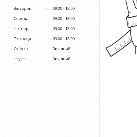
Вівторок
09:00
18:00
Середа
09:00
18:00
Четвер
09:00
18:00
Пʼятниця
09:00
18:00
Субота
Вихідний
Неділя
Вихідний