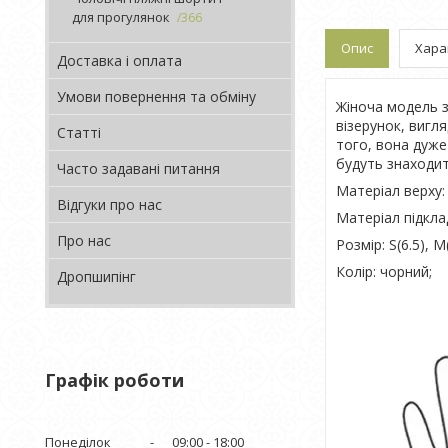
для прогулянок
366
Опис
Хара
Доставка і оплата
Умови повернення та обміну
Жіноча модель з
візерунок, вигля
Статті
того, вона дуже 
будуть знаходит
Часто задавані питання
Матеріал верху:
Відгуки про нас
Матеріал підкла
Про нас
Розмір: S(6.5), M(
Колір: чорний;
Дропшипінг
Графік роботи
Понеділок
09:00
18:00