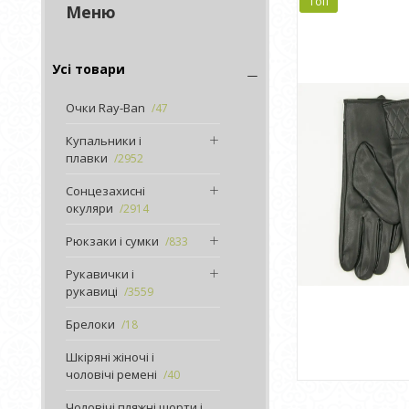
Топ
Усі товари
Очки Ray-Ban
47
Купальники і
плавки
2952
Сонцезахисні
окуляри
2914
Рюкзаки і сумки
833
Рукавички і
рукавиці
3559
Брелоки
18
Шкіряні жіночі і
чоловічі ремені
40
Чоловічі пляжні шорти і