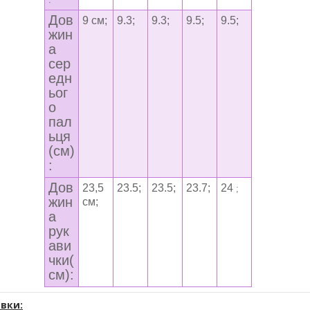
Дов
9 см;
9.3;
9.3;
9.5;
9.5;
жин
а
сер
едн
ьог
о
пал
ьця
(см)
:
Дов
23,5
23.5;
23.5;
23.7;
24
;
жин
см;
а
рук
ави
чки(
см):
вки: