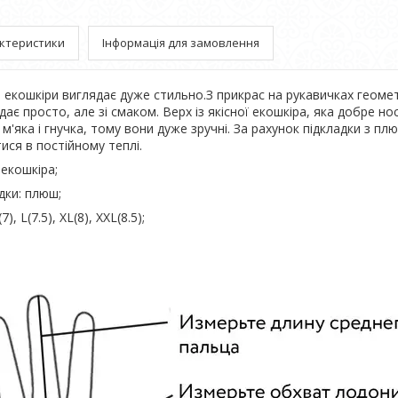
ктеристики
Інформація для замовлення
 екошкіри виглядає дуже стильно.З прикрас на рукавичках геоме
дає просто, але зі смаком. Верх із якісної екошкіра, яка добре но
м'яка і гнучка, тому вони дуже зручні. За рахунок підкладки з пл
ися в постійному теплі.
 екошкіра;
дки: плюш;
7), L(7.5), XL(8), XXL(8.5);