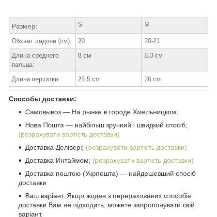
S
M
Размер:
Обхват ладони (см):
20
20-21
Длина среднего
8 см
8.3 см
пальца:
Длина перчатки:
25.5 см
26 см
Способы доставки:
Самовывоз ― На рынке в городе Хмельницком;
Нова Пошта ― найбільш зручний і швидкий спосіб;
(розрахувати вартість доставки)
Доставка Делівері;
(розрахувати вартість доставки)
Доставка Интаймом;
(розрахувати вартість доставки)
Доставка поштою (Укрпошта) ― найдешевший спосіб
доставки
Ваш варіант. Якщо жоден з перерахованих способів
доставки Вам не підходить, можете запропонувати свій
варіант.