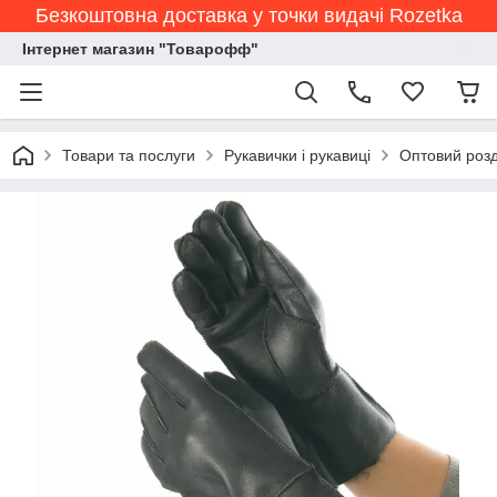
Безкоштовна доставка у точки видачі Rozetka
Інтернет магазин "Товарофф"
Товари та послуги
Рукавички і рукавиці
Оптовий розд