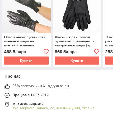
Оптом жіночі рукавички з
Жіночі шкіряні зимові
Жіно
оленячої шкіри на
рукавички з ремінцем із
рука
плетеній вовняної
натуральної шкіри (арт.
плюш
підкладці - F22-2
F25-1) 6.5"
беже
468
860
258
₴/пара
₴/пара
Купити
Купити
Про нас
95% позитивних з 61 відгука за рік
Працює з 14.05.2012
м. Хмельницький
вул. Мирного Панаса, 22, Хмельницький, Україна