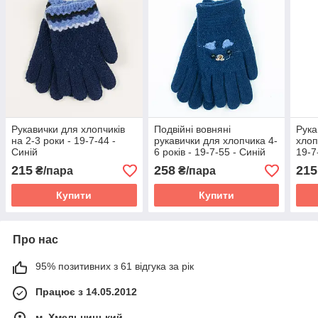
Рукавички для хлопчиків
Подвійні вовняні
Рука
на 2-3 роки - 19-7-44 -
рукавички для хлопчика 4-
хлоп
Синій
6 років - 19-7-55 - Синій
19-7
215
258
215
₴/пара
₴/пара
Купити
Купити
Про нас
95% позитивних з 61 відгука за рік
Працює з 14.05.2012
м. Хмельницький