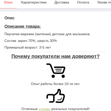
Опис
Характеристики
Доставка
Оплата
Умови п
Опис
Описание товара:
Перчатки-варежки (митенки) детские для мальчиков.
Состав: акрил 70%, шерсть 30%
Примерный возраст: 3-5 лет
Почему покупатели нам доверяют?
Опыт работы более 10-ти лет.
Отличные
отзывы
реальных покупателей!