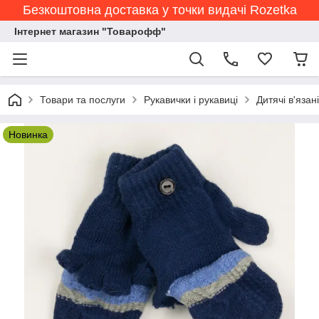
Безкоштовна доставка у точки видачі Rozetka
Інтернет магазин "Товарофф"
Товари та послуги
Рукавички і рукавиці
Дитячі в'язан
Новинка