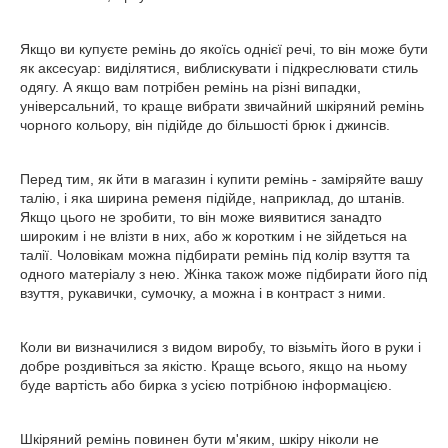
Якщо ви купуєте ремінь до якоїсь однієї речі, то він може бути
як аксесуар: виділятися, виблискувати і підкреслювати стиль
одягу. А якщо вам потрібен ремінь на різні випадки,
універсальний, то краще вибрати звичайний шкіряний ремінь
чорного кольору, він підійде до більшості брюк і джинсів.
Перед тим, як йти в магазин і купити ремінь - заміряйте вашу
талію, і яка ширина ременя підійде, наприклад, до штанів.
Якщо цього не зробити, то він може виявитися занадто
широким і не влізти в них, або ж коротким і не зійдеться на
талії. Чоловікам можна підбирати ремінь під колір взуття та
одного матеріалу з нею. Жінка також може підбирати його під
взуття, рукавички, сумочку, а можна і в контраст з ними.
Коли ви визначилися з видом виробу, то візьміть його в руки і
добре роздивіться за якістю. Краще всього, якщо на ньому
буде вартість або бирка з усією потрібною інформацією.
Шкіряний ремінь повинен бути м'яким, шкіру ніколи не