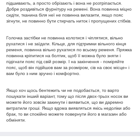
підшивають, а просто обрізають і вона не розтріпається.
Добре роздивіться фурнітуру на ремені. Вона повинна міцно
сидіти, тканина біля неї не повинна вилазити, якщо пояс
зігнути, не повинно бути стирчать ниток і пропущених стібків.
Голочка застібки не повинна колотися і чіплятися, вільно
рухатися і не заїдати. Кільце, для підтримки вільного кінця
ременя, повинна вільно рухатися по всьому ременя. Пряжка
повинна кріпитися на болтик, щоб її можна було зняти і
підігнати пояс під свій розмір. І на закінчення - поміряйте
пояс, щоб він підійшов вам за розміром, сів на своє місце» і
вам було з ним зручно і комфортно.
Якщо хоч щось бентежить чи не подобається, то варто
пошукати інший варіант, тому що після двох-трьох носок ви
можете його зовсім закинути і виявиться, що ви даремно
витратили гроші. Якщо вдома виявляться якісь недоліки або
брак, то ви спокійно можете повернути його в магазин або
обміняти.